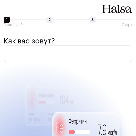
1
2
3
Этап 1 из 9
Старт
Как вас зовут?