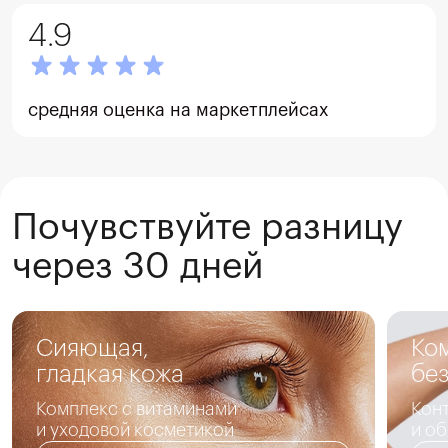
4.9
средняя оценка на маркетплейсах
Почувствуйте разницу
через 30 дней
Сияющая,

Ко
гладкая кожа
без
Комплекс с витаминами

Конт
и уходовой косметикой
и о